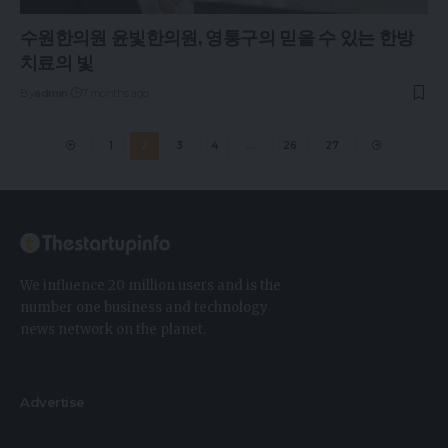
수원한의원 윤빛한의원, 영통구의 믿을 수 있는 한방
치료의 빛
By
admin
7 months ago
1
2
3
4
…
26
27
We influence 20 million users and is the
number one business and technology
news network on the planet.
Advertise