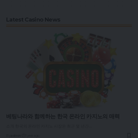
Latest Casino News
베팅나라와 함께하는 한국 온라인 카지노의 매력
소개 한국의 온라인 카지노 시장은 최근 몇 년간…
By
admin
1 year ago