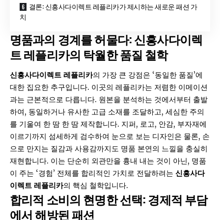
결론: 신흥사다이렉트 레플리카가 제시하는 새로운 패션 가
치
명품과의 경계를 허물다: 신흥사다이렉
트 레플리카의 탁월한 품질 철학
신흥사다이렉트 레플리카
의 가장 큰 강점은 ‘동일한 품질’에
대한 집요한 추구입니다. 이곳의
레플리카
는 저렴한 이메이션
과는 근본적으로 다릅니다. 원본을 분석하는 것에서부터 출발
하여, 동일하거나 유사한 고급 소재를 조달하고, 세심한 주의
를 기울여 한 땀 한 땀 제작합니다. 지퍼, 로고, 안감, 부자재에
이르기까지 섬세하게 검수하여 눈으로 보는 디자인은 물론, 손
으로 만지는 질감과 사용감까지도 명품 본연의 느낄을 충실히
재현합니다. 이는 단순히 외관만을 흉내 내는 것이 아닌, 명품
이 주는 ‘경험’ 전체를 합리적인 가치로 전달하려는
신흥사다
이렉트 레플리카
의 핵심 철학입니다.
합리적 소비의 현명한 선택: 경제적 부담
에서 해방된 패션