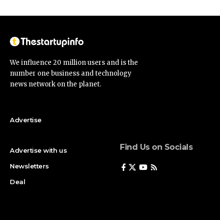
We influence 20 million users and is the
number one business and technology
news network on the planet.
Advertise
Find Us on Socials
Advertise with us
Newsletters
Deal