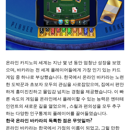
온라인 카지노의 세계는 지난 몇 년 동안 엄청난 성장을 보였
으며, 바카라는 전 세계 플레이어들에게 가장 인기 있는 카드
게임 중 하나로 부상했습니다. 한국에서 온라인 바카라는 노련
한 도박꾼과 초보자 모두의 관심을 사로잡았으며, 집에서 편안
하게 흥미진진하고 몰입감 넘치는 경험을 제공했습니다. 이 빠
른 속도의 게임을 온라인에서 플레이할 수 있는 능력은 엔터테
인먼트의 새로운 길을 열었으며 , 스릴과 편의성을 모두 추구
하는 다양한 인구통계의 플레이어를 끌어들였습니다.
한국 온라인 바카라의 독특한 점은 무엇일까?
온라인 바카라는 한국에서 가정의 이름이 되었고, 그럴 만한